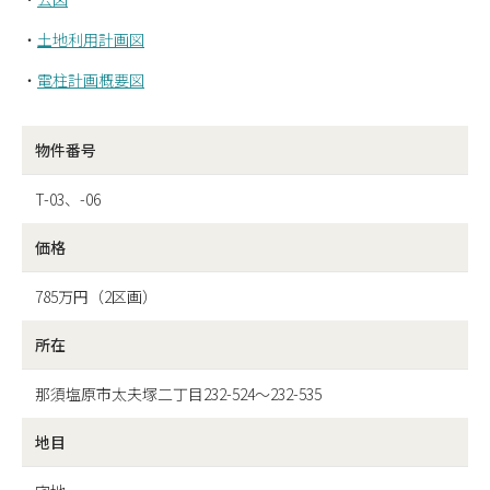
・
土地利用計画図
・
電柱計画概要図
物件番号
T-03、-06
価格
785万円（2区画）
所在
那須塩原市太夫塚二丁目232-524～232-535
地目