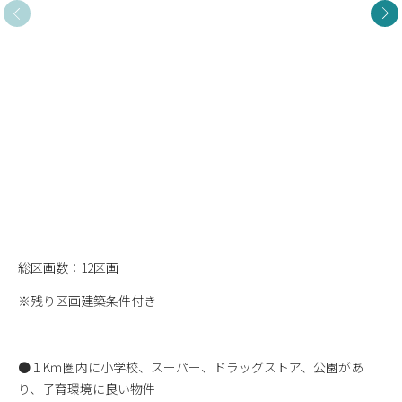
採用情報
0287-65-0775
Tel.
お問い合わせ・資料請求
はこちら
総区画数：12区画
※残り区画建築条件付き
●１Kｍ圏内に小学校、スーパー、ドラッグストア、公園があ
り、子育環境に良い物件