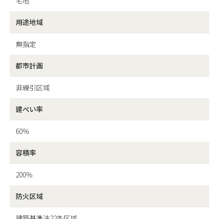
宅地
用途地域
無指定
都市計画
非線引区域
建ぺい率
60％
容積率
200％
防火区域
建築基準法22条区域