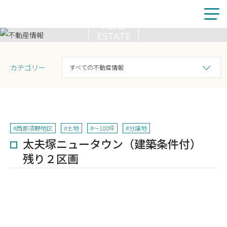
REAL
ESTATE
不動産情報
新着情報
カテゴリー
すべての不動産情報
施工事例
注文住宅
#西那須野地区
#土地
#～100坪
#分譲地
リフォーム
太夫塚ニュータウン（建築条件付）
残り２区画
不動産情報
スタッフ紹介
創建について