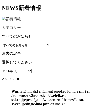
NEWS
新着情報
カテゴリー
すべてのお知らせ
過去の記事
選択してください
2020.05.10
Warning
: Invalid argument supplied for foreach() in
/home/users/2/redesign9/web/ikasu-
soken.jp/prod/_app/wp-content/themes/ikasu-
soken.jp/single-info.php
on line
43