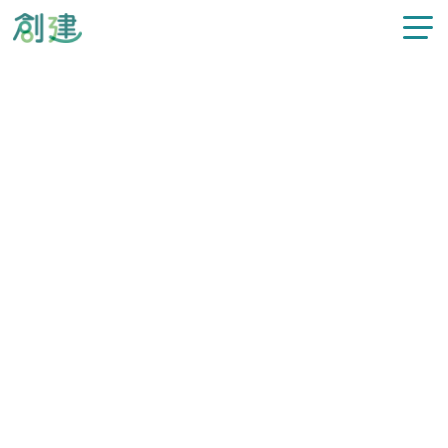
新着情報
施工事例
注文住宅
リフォーム
カテゴリー
すべてのお知らせ
不動産情報
過去の記事
選択してください
スタッフ紹介
創建について