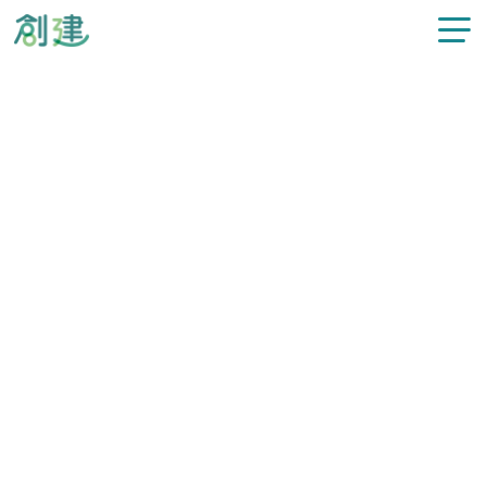
新着情報
カテゴリー
すべてのお知らせ
施工事例
過去の記事
選択してください
注文住宅
リフォーム
2023.01.07
#新着情報
明けましておめでとうございます
不動産情報
スタッフ紹介
創建について
昨年は格別のご厚情を賜り厚く御礼を申し上げます。