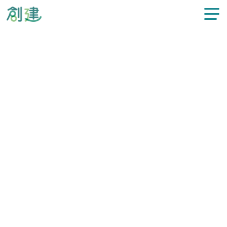
新着情報
カテゴリー
すべてのお知らせ
施工事例
過去の記事
選択してください
注文住宅
リフォーム
2023.12.25
#新着情報
社会福祉協議会へ寄付をさせていただ
不動産情報
きました
スタッフ紹介
創建について
2023年度、毎月１回行っております
『メンテナンスデー』
の作業