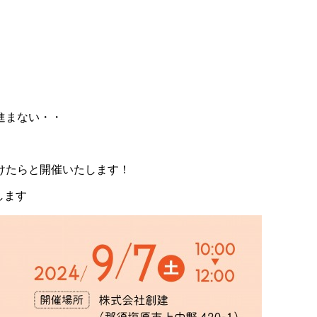
進まない・・
けたらと開催いたします！
します