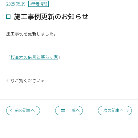
2025.05.19
#新着情報
採用情報
施工事例更新のお知らせ
施工事例を更新しました。
「
桜並木の借景と暮らす家
」
0287-65-0775
Tel.
ぜひご覧ください☺
お問い合わせ・資料請求
はこちら
前の記事へ
一覧へ
次の記事へ