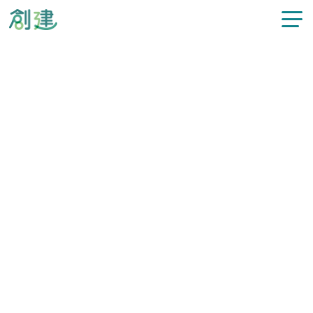
新着情報
施工事例
注文住宅
リフォーム
カテゴリー
すべてのお知らせ
不動産情報
過去の記事
選択してください
スタッフ紹介
創建について