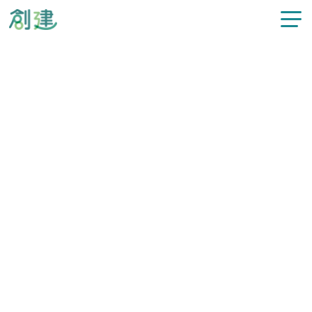
新着情報
施工事例
注文住宅
リフォーム
カテゴリー
すべてのお知らせ
不動産情報
過去の記事
選択してください
スタッフ紹介
創建について