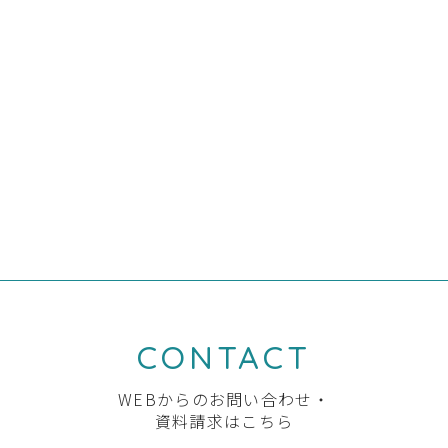
施工事例順次更新中！
ぜひ見てください☺︎
⬇︎⬇︎⬇︎
ikasu-soken.jp/new
前の記事へ
一覧へ
次の記事へ
CONTACT
WEBからのお問い合わせ・
資料請求はこちら