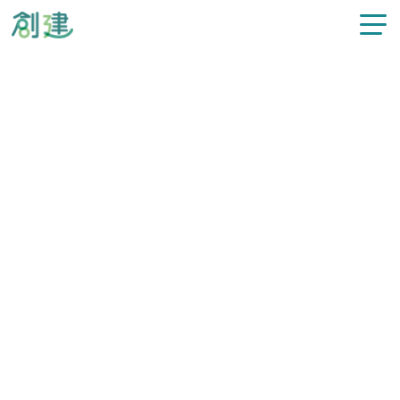
新着情報
施工事例
注文住宅
リフォーム
カテゴリー
すべてのお知らせ
不動産情報
過去の記事
選択してください
スタッフ紹介
創建について