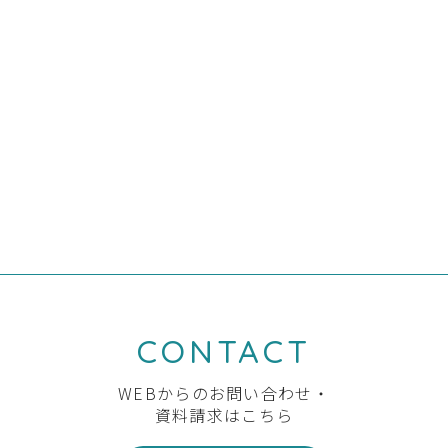
2019.08.05
#新着情報
#リフォーム
#お買得商品
８月・９月のお買い得商品のお知らせです！
期間限定の特価商品になりますので、お問い合わせはお早めにご
連絡ください。 ☎ ０２８７－６５－０７７５ まで。
CONTACT
WEBからのお問い合わせ・
資料請求はこちら