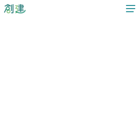
新着情報
施工事例
注文住宅
リフォーム
カテゴリー
すべての注文住宅事例
不動産情報
スタッフ紹介
#平屋建て
#新築住宅
#在来工法
創建について