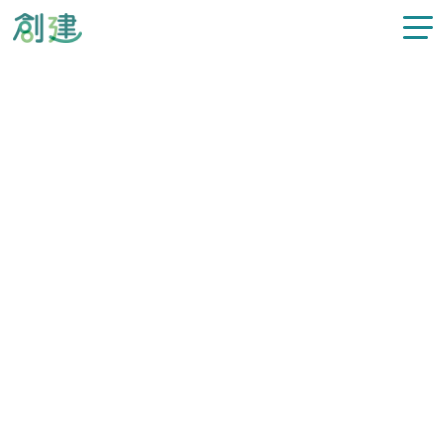
新着情報
施工事例
注文住宅
リフォーム
カテゴリー
すべてのお知らせ
不動産情報
過去の記事
選択してください
スタッフ紹介
創建について